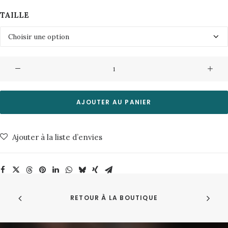
TAILLE
quantité
de
Tshirt
Nowa7420-
AJOUTER AU PANIER
Navy
Blazer
Ajouter à la liste d’envies
Minimum
RETOUR À LA BOUTIQUE