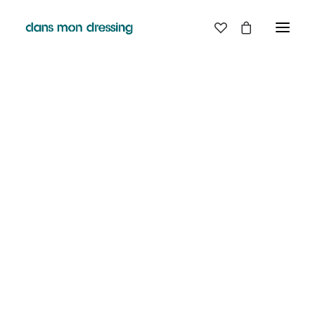
LES MARQUES
BELLE PIECE
GRAINE
LABDIP
MAISON LABICHE
MARGAUX LONNBERG
MINIMUM
MISERICORDIA
NUDIE JEANS
PYRENEX
RABENS SALONER
RAINS
T.J-M1972 TRICOTS JEAN-MARC
VALENTINE GAUTHIER