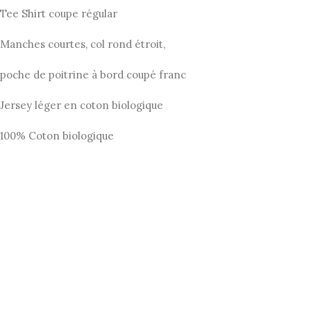
initial
actuel
Tee Shirt coupe régular
était :
est :
Manches courtes, col rond étroit,
45,00€.
22,50€.
poche de poitrine à bord coupé franc
Jersey léger en coton biologique
100% Coton biologique