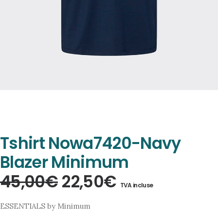
Tshirt Nowa7420-Navy
Blazer Minimum
Le
Le
45,00
€
22,50
€
TVA incluse
prix
prix
ESSENTIALS by Minimum