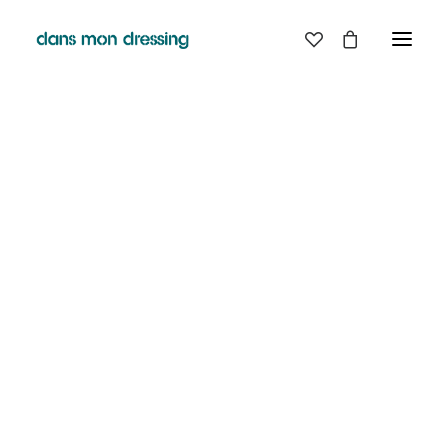
LES MARQUES
BELLE PIECE
GRAINE
LABDIP
DANS MON DRESSING - PÉZENAS
MAISON LABICHE
MARGAUX LONNBERG
BOUTIQUE
MINIMUM
MISERICORDIA
NUDIE JEANS
EN
LIGNE
PYRENEX
RABENS SALONER
RAINS
T.J-M1972 TRICOTS JEAN-MARC
VALENTINE GAUTHIER