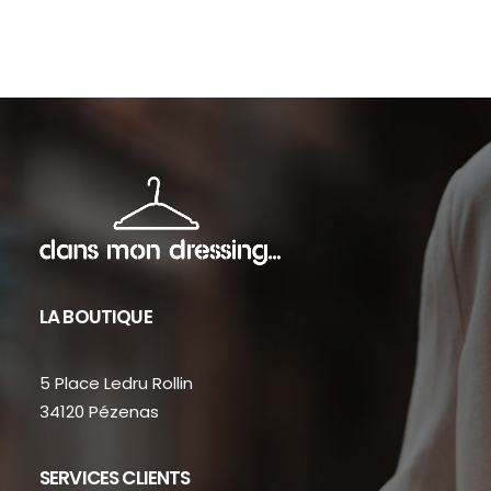
sur
sur
la
la
page
pag
du
du
produit
prod
LA BOUTIQUE
5 Place Ledru Rollin
34120 Pézenas
SERVICES CLIENTS