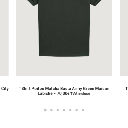
Ce
Ce
produit
prod
CHOIX DES OPTIONS
a
a
 City
TShirt Poitou Matcha Basta Army Green Maison
T
plusieurs
Labiche
70,00
€
plus
TVA incluse
variations.
varia
Les
Les
options
opti
peuvent
peuv
être
être
choisies
choi