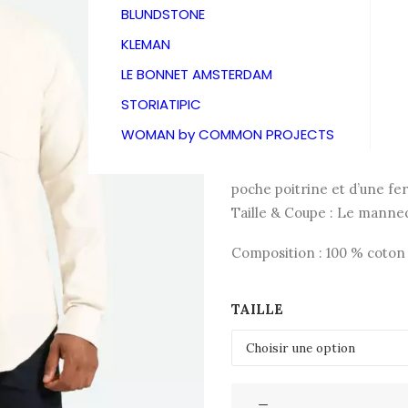
Minim
BLUNDSTONE
KLEMAN
85,00
€
LE BONNET AMSTERDAM
STORIATIPIC
WOMAN by COMMON PROJECTS
Colt est une chemise à man
douce et confortable. Coupe
poche poitrine et d’une f
Taille & Coupe : Le manneq
Composition : 100 % coton
TAILLE
quantité