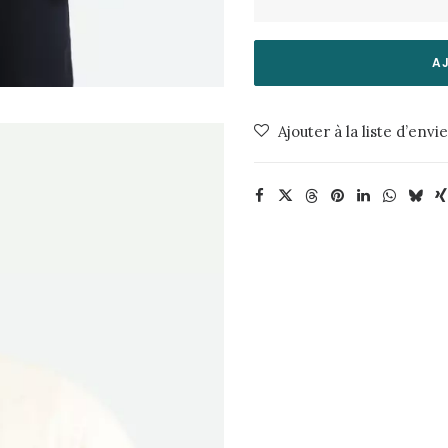
de
Chemise
Colt
A
3760
004
Ajouter à la liste d’envi
Broken
White
Minimum