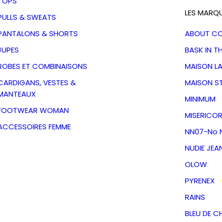
TOPS
LES MARQ
PULLS & SWEATS
PANTALONS & SHORTS
ABOUT C
JUPES
BASK IN T
ROBES ET COMBINAISONS
MAISON L
CARDIGANS, VESTES &
MAISON S
MANTEAUX
MINIMUM
FOOTWEAR WOMAN
MISERICOR
ACCESSOIRES FEMME
NN07-No N
NUDIE JEA
OLOW
 Colt 3760
PYRENEX
ken White
RAINS
BLEU DE C