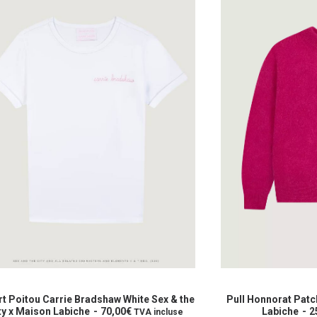
Ce
it
produit
CHOIX DES OPTIONS
CHOIX 
a
rt Poitou Carrie Bradshaw White Sex & the
Pull Honnorat Patc
eurs
ty x Maison Labiche
70,00
€
plusieurs
Labiche
2
TVA incluse