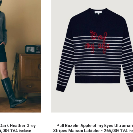
Ce
produit
OPTIONS
CHOIX DES OPTIONS
a
e Dark Heather Grey
Pull Buzelin Apple of my Eyes Ultramar
5,00
€
plusieurs
Stripes Maison Labiche
265,00
€
TVA incluse
TVA in