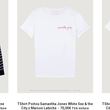
Ce
Ce
produit
produ
CHOIX DES OPTIONS
a
a
ine
TShirt Poitou Samantha Jones White Sex & the
TShi
plusieurs
City x Maison Labiche
70,00
€
plusi
Ci
cluse
TVA incluse