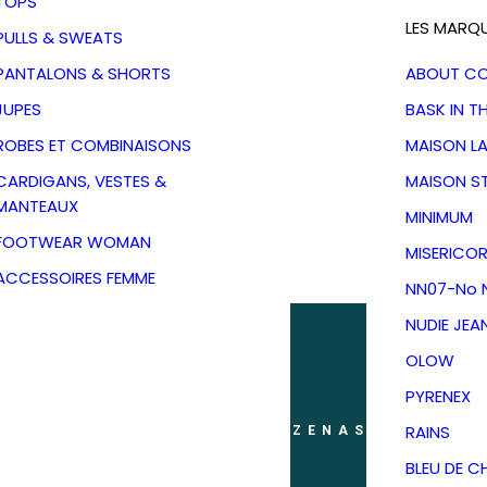
TOPS
LES MARQ
PULLS & SWEATS
PANTALONS & SHORTS
ABOUT C
JUPES
BASK IN T
ROBES ET COMBINAISONS
MAISON L
CARDIGANS, VESTES &
MAISON S
MANTEAUX
MINIMUM
FOOTWEAR WOMAN
MISERICOR
ACCESSOIRES FEMME
NN07-No N
NUDIE JEA
OLOW
PYRENEX
RAINS
ANS MON DRESSING - PÉZENAS
BLEU DE C