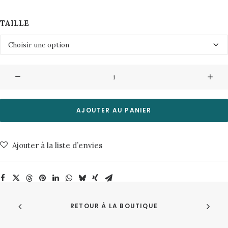
TAILLE
quantité
de
Chemise
Colt
AJOUTER AU PANIER
4372
5302
Ajouter à la liste d’envies
Cooling
Oasis
Minimum
RETOUR À LA BOUTIQUE