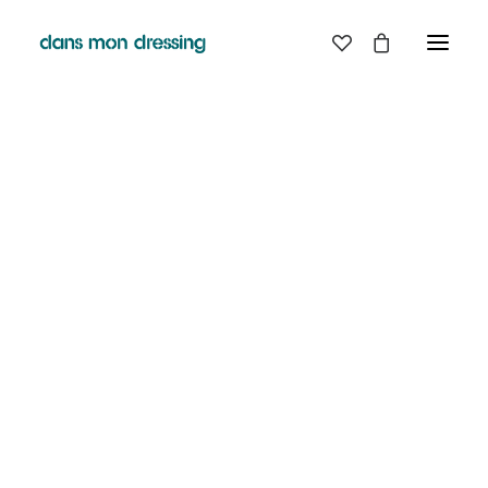
LES MARQUES
BELLE PIECE
GRAINE
LABDIP
MAISON LABICHE
MARGAUX LONNBERG
MINIMUM
MISERICORDIA
NUDIE JEANS
PYRENEX
RABENS SALONER
RAINS
T.J-M1972 TRICOTS JEAN-MARC
VALENTINE GAUTHIER