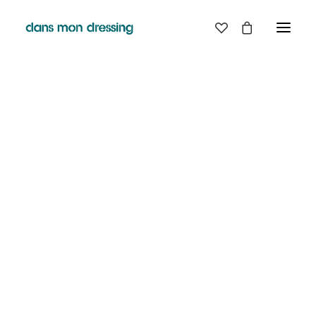
Classic
Creative
Portfolio
Blog
SHOP
Shop Boutique
Votre panier est actuellement vide.
Shop Classic
Shop Techie
RETOUR À LA BOUTIQUE
Shop Creative
Shop Off-Grid
Shop Metro
Shop Landing
Shop Design
Shop Split
Shop Furniture
Shop Parallax