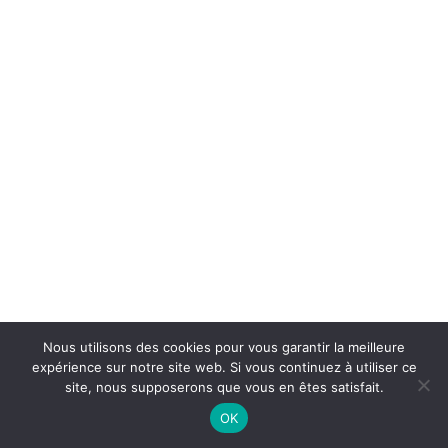
Shop Minimal
Shop Carousel
About
Contact
Services
UTILITY
FAQ
Custom 404
Custom Search Results
Custom Author
Product
Base HTML
@Dans mon dressing Pézenas. 2021 Tous droits réservés. Création :
Grid & Gallery
CREATIVE STUDIO
Nous utilisons des cookies pour vous garantir la meilleure
Interactive
expérience sur notre site web. Si vous continuez à utiliser ce
Headers
site, nous supposerons que vous en êtes satisfait.
And more…
OK
Full-Width Layouts
Boxed Layouts