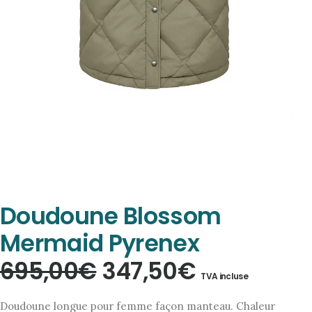
Doudoune Blossom
Mermaid Pyrenex
Le
Le
695,00
€
347,50
€
TVA incluse
prix
prix
Doudoune longue pour femme façon manteau. Chaleur