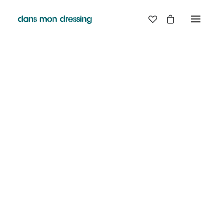
LES MARQUES
BELLE PIECE
GRAINE
LABDIP
MAISON LABICHE
MARGAUX LONNBERG
MINIMUM
MISERICORDIA
NUDIE JEANS
PYRENEX
RABENS SALONER
RAINS
T.J-M1972 TRICOTS JEAN-MARC
VALENTINE GAUTHIER