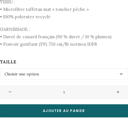
TISSU :
• Microfibre taffetas mat « toucher pêche »
• 100% polyester recyclé
GARNISSAGE :
• Duvet de canard français (90 % duvet / 10 % plumes)
• Pouvoir gonflant (PF) 750 cui/lb normes IDFB
TAILLE
quantité
de
Doudoune
Blossom
AJOUTER AU PANIER
Mermaid
Pyrenex