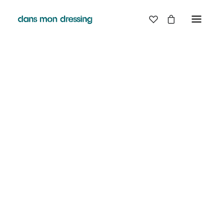
LES MARQUES
BELLE PIECE
GRAINE
LABDIP
MAISON LABICHE
MARGAUX LONNBERG
MINIMUM
MISERICORDIA
NUDIE JEANS
PYRENEX
RABENS SALONER
RAINS
T.J-M1972 TRICOTS JEAN-MARC
VALENTINE GAUTHIER