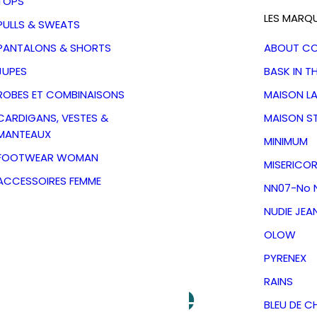
TOPS
LES MARQ
PULLS & SWEATS
PANTALONS & SHORTS
ABOUT C
JUPES
BASK IN T
ROBES ET COMBINAISONS
MAISON L
CARDIGANS, VESTES &
MAISON S
MANTEAUX
MINIMUM
FOOTWEAR WOMAN
MISERICOR
ACCESSOIRES FEMME
NN07-No N
NUDIE JEA
OLOW
n Reed-
PYRENEX
d Valentine
RAINS
BLEU DE C