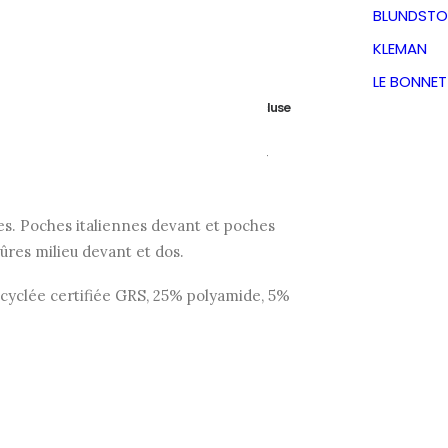
r
BLUNDSTO
KLEMAN
Le
Le
€
142,50
€
LE BONNE
TVA incluse
prix
prix
aine recyclée Italien à motif pied-de-
initial
actuel
es. Poches italiennes devant et poches
était :
est :
ûres milieu devant et dos.
cyclée certifiée GRS, 25% polyamide, 5%
285,00€.
142,50€.