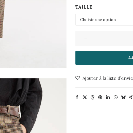
TAILLE
quantité
de
Pantalon
Reed-
A
Highland
Valentine
Ajouter à la liste d’envi
Gauthier