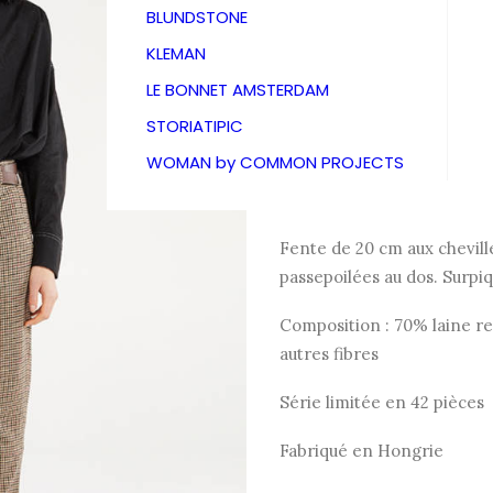
Gauthie
BLUNDSTONE
KLEMAN
285,00
LE BONNET AMSTERDAM
STORIATIPIC
WOMAN by COMMON PROJECTS
Pantalon droit en drap de l
poule.
Fente de 20 cm aux chevill
passepoilées au dos. Surpiq
Composition : 70% laine re
autres fibres
Série limitée en 42 pièces
Fabriqué en Hongrie