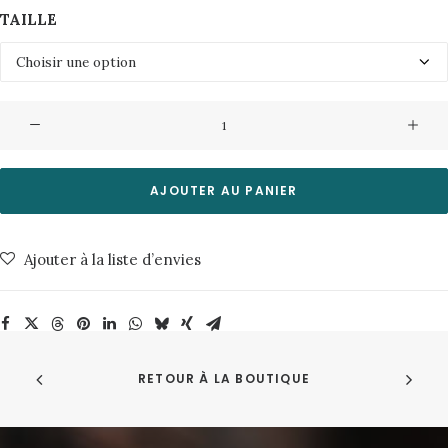
TAILLE
quantité
de
Pull
Yason
AJOUTER AU PANIER
2.0-
9321-
Ajouter à la liste d’envies
Monks
Robe
Minimum
RETOUR À LA BOUTIQUE