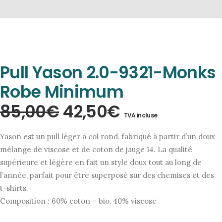
Pull Yason 2.0-9321-Monks
Robe Minimum
Le
Le
85,00
€
42,50
€
TVA incluse
prix
prix
Yason est un pull léger à col rond, fabriqué à partir d’un doux
initial
actuel
mélange de viscose et de coton de jauge 14. La qualité
supérieure et légère en fait un style doux tout au long de
était :
est :
l’année, parfait pour être superposé sur des chemises et des
85,00€.
42,50€.
t-shirts.
Composition : 60% coton – bio, 40% viscose