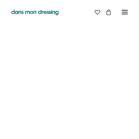
LES MARQUES
BELLE PIECE
GRAINE
LABDIP
MAISON LABICHE
MARGAUX LONNBERG
MINIMUM
MISERICORDIA
NUDIE JEANS
PYRENEX
RABENS SALONER
RAINS
T.J-M1972 TRICOTS JEAN-MARC
VALENTINE GAUTHIER