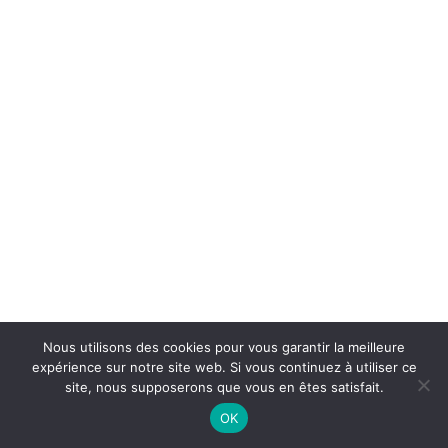
Shop Minimal
Shop Carousel
About
Contact
Services
UTILITY
FAQ
Custom 404
Custom Search Results
Custom Author
Product
Base HTML
@Dans mon dressing Pézenas. 2021 Tous droits réservés. Création :
Grid & Gallery
CREATIVE STUDIO
Nous utilisons des cookies pour vous garantir la meilleure
Interactive
expérience sur notre site web. Si vous continuez à utiliser ce
Headers
site, nous supposerons que vous en êtes satisfait.
And more…
OK
Full-Width Layouts
Boxed Layouts