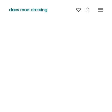
LES MARQUES
BELLE PIECE
GRAINE
LABDIP
MAISON LABICHE
MARGAUX LONNBERG
MINIMUM
MISERICORDIA
NUDIE JEANS
PYRENEX
RABENS SALONER
RAINS
T.J-M1972 TRICOTS JEAN-MARC
VALENTINE GAUTHIER