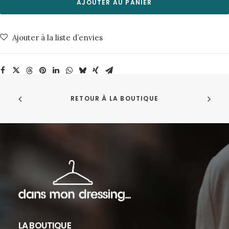
Breezy
AJOUTER AU PANIER
Britt-
Sunny
Ajouter à la liste d’envies
Blue
Nudie
Jeans
RETOUR À LA BOUTIQUE
LA BOUTIQUE