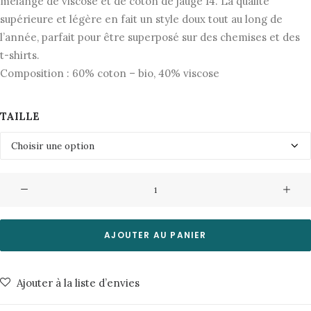
initial
actuel
mélange de viscose et de coton de jauge 14. La qualité
supérieure et légère en fait un style doux tout au long de
était :
est :
l’année, parfait pour être superposé sur des chemises et des
85,00€.
42,50€.
t-shirts.
Composition : 60% coton – bio, 40% viscose
TAILLE
quantité
de
Pull
Yason
AJOUTER AU PANIER
9321-
Vapor
Ajouter à la liste d’envies
Blue
Minimum