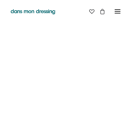
LES MARQUES
BELLE PIECE
GRAINE
LABDIP
MAISON LABICHE
MARGAUX LONNBERG
MINIMUM
MISERICORDIA
NUDIE JEANS
PYRENEX
RABENS SALONER
RAINS
T.J-M1972 TRICOTS JEAN-MARC
VALENTINE GAUTHIER