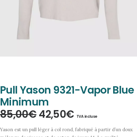
Pull Yason 9321-Vapor Blue
Minimum
Le
Le
85,00
€
42,50
€
TVA incluse
prix
prix
Yason est un pull léger à col rond, fabriqué à partir d’un doux