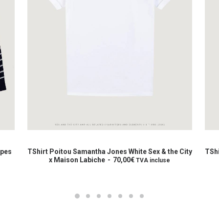
Ce
produit
CHOIX DES OPTIONS
CHOIX DES
a
 Samantha Jones White Sex & the City
TShirt Poitou Carrie Brads
on Labiche
70,00
€
plusieurs
x Maison Labiche
TVA incluse
variations.
Les
options
peuvent
être
choisies