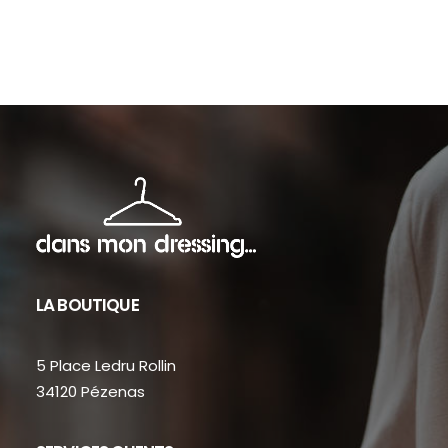
sur
la
page
du
produit
LA BOUTIQUE
5 Place Ledru Rollin
34120 Pézenas