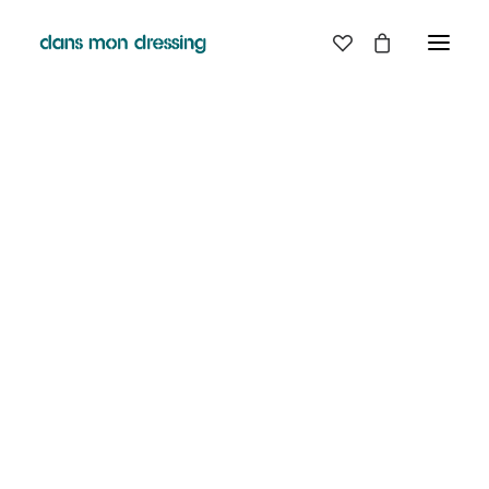
LES MARQUES
BELLE PIECE
GRAINE
LABDIP
DANS MON DRESSING - PÉZENAS
MAISON LABICHE
MARGAUX LONNBERG
BOUTIQUE
MINIMUM
MISERICORDIA
NUDIE JEANS
EN
LIGNE
PYRENEX
RABENS SALONER
RAINS
T.J-M1972 TRICOTS JEAN-MARC
VALENTINE GAUTHIER