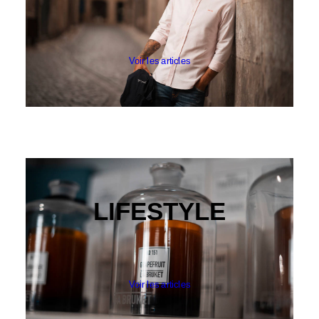
KLEMAN
LE BONNET AMSTERDAM
CATEGORIES
PANTALONS & BERMUDAS
Voir les articles
CHEMISES
T-SHIRTS & POLOS
PULLS & SWEATS
CARDIGANS, VESTES & MANTEAUX
FOOTWEAR
ACCESSOIRES HOMME
ARCHIVES MAN
ARCHIVES WOMAN
LIFESTYLE
Voir les articles