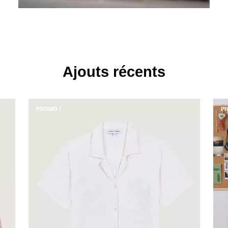
Ajouts récents
PROMO !
PR