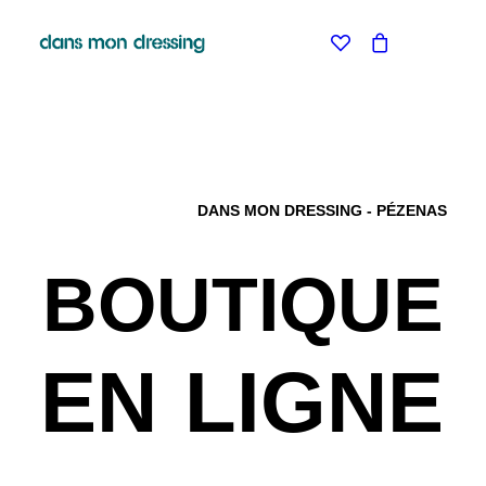
LES MARQUES
BELLE PIECE
GRAINE
LABDIP
MAISON LABICHE
MARGAUX LONNBERG
DANS MON DRESSING - PÉZENAS
MINIMUM
MISERICORDIA
NUDIE JEANS
BOUTIQUE
PYRENEX
RABENS SALONER
RAINS
T.J-M1972 TRICOTS JEAN-MARC
EN
LIGNE
VALENTINE GAUTHIER
BLEU DE CHAUFFE
BLUNDSTONE
KLEMAN
LE BONNET AMSTERDAM
STORIATIPIC