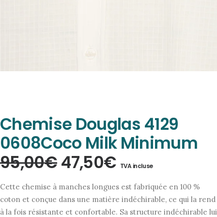
Chemise Douglas 4129
0608Coco Milk Minimum
Le
Le
95,00
€
47,50
€
TVA incluse
prix
prix
Cette chemise à manches longues est fabriquée en 100 %
initial
actuel
coton et conçue dans une matière indéchirable, ce qui la rend
à la fois résistante et confortable. Sa structure indéchirable lui