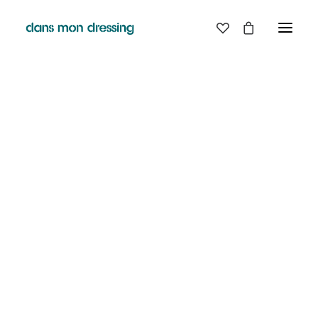
LES MARQUES
BELLE PIECE
GRAINE
LABDIP
MAISON LABICHE
MARGAUX LONNBERG
MINIMUM
MISERICORDIA
NUDIE JEANS
PYRENEX
RABENS SALONER
RAINS
T.J-M1972 TRICOTS JEAN-MARC
VALENTINE GAUTHIER