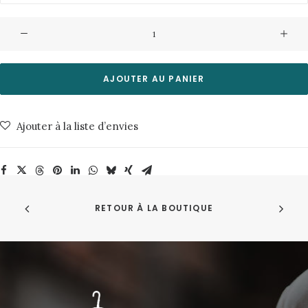
quantité
de
Chemise
Douglas
AJOUTER AU PANIER
4129
0608Coco
Ajouter à la liste d’envies
Milk
Minimum
RETOUR À LA BOUTIQUE