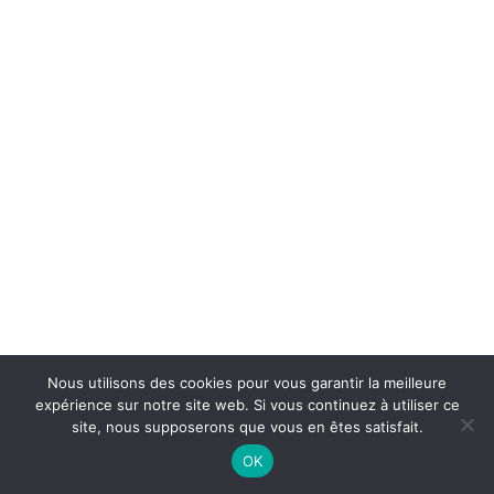
Shop Minimal
Shop Carousel
About
Contact
Services
UTILITY
FAQ
Custom 404
Custom Search Results
Custom Author
Product
Base HTML
@Dans mon dressing Pézenas. 2021 Tous droits réservés. Création :
Grid & Gallery
CREATIVE STUDIO
Nous utilisons des cookies pour vous garantir la meilleure
Interactive
expérience sur notre site web. Si vous continuez à utiliser ce
Headers
site, nous supposerons que vous en êtes satisfait.
And more…
OK
Full-Width Layouts
Boxed Layouts