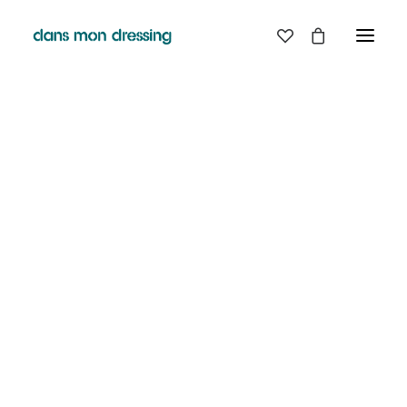
Classic
Creative
Portfolio
Blog
SHOP
Shop Boutique
Shop Classic
Shop Techie
Shop Creative
Shop Off-Grid
Shop Metro
Shop Landing
Shop Design
Shop Split
Shop Furniture
Shop Parallax