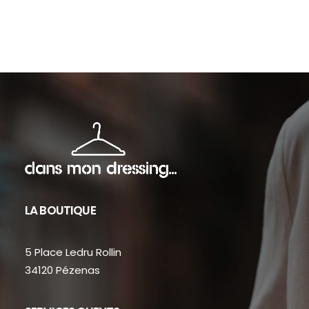
sur
sur
la
la
page
pag
du
du
produit
prod
LA BOUTIQUE
5 Place Ledru Rollin
34120 Pézenas