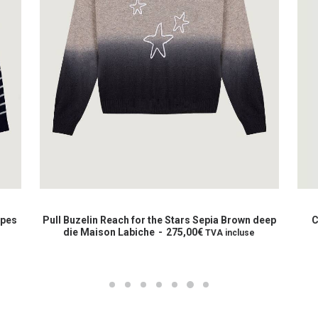
Ce
Ce
produit
prod
CHOIX DES OPTIONS
a
a
ipes
Pull Buzelin Reach for the Stars Sepia Brown deep
C
plusieurs
die Maison Labiche
275,00
€
plus
TVA incluse
variations.
varia
Les
Les
options
opti
peuvent
peuv
être
être
choisies
choi