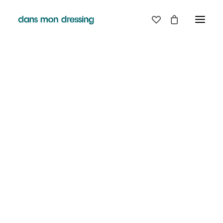
LES MARQUES
BELLE PIECE
GRAINE
LABDIP
DANS MON DRESSING - PÉZENAS
MAISON LABICHE
MARGAUX LONNBERG
BOUTIQUE
MINIMUM
MISERICORDIA
NUDIE JEANS
EN
LIGNE
PYRENEX
RABENS SALONER
RAINS
T.J-M1972 TRICOTS JEAN-MARC
VALENTINE GAUTHIER