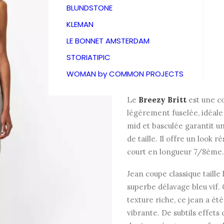
Jeans
BLUNDSTONE
KLEMAN
189,00
€
LE BONNET AMSTERDAM
STORIATIPIC
WOMAN by COMMON PROJECTS
Mom Jeans
Le
Breezy Britt
est une co
légèrement fuselée, idéale
mid et basculée garantit u
de taille. Il offre un look 
court en longueur 7/8ème.
Jean coupe classique taille
superbe délavage bleu vif.
texture riche, ce jean a été
vibrante. De subtils effets