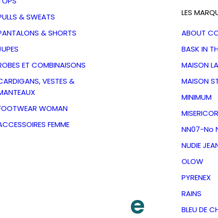
TOPS
LES MARQ
PULLS & SWEATS
PANTALONS & SHORTS
ABOUT C
JUPES
BASK IN T
ROBES ET COMBINAISONS
MAISON L
CARDIGANS, VESTES &
MAISON S
MANTEAUX
MINIMUM
FOOTWEAR WOMAN
MISERICOR
ACCESSOIRES FEMME
NN07-No N
NUDIE JEA
OLOW
reezy Britt-
PYRENEX
 Moon Nudie
RAINS
BLEU DE C