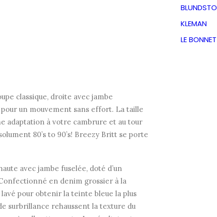
BLUNDSTO
KLEMAN
LE BONNE
TVA incluse
upe classique, droite avec jambe
 pour un mouvement sans effort. La taille
ne adaptation à votre cambrure et au tour
résolument 80’s to 90’s! Breezy Britt se porte
 haute avec jambe fuselée, doté d’un
 Confectionné en denim grossier à la
 lavé pour obtenir la teinte bleue la plus
 de surbrillance rehaussent la texture du