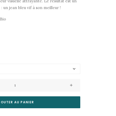
ur visuelle attrayante. Le résultat est un
: un jean bleu vif à son meilleur !
Bio
JOUTER AU PANIER