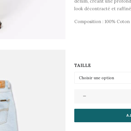
denim, créant une profonde
look décontracté et raffiné 
Composition : 100% Coton 
TAILLE
quantité
de
Jeans
Breezy
A
Britt-
Sunday