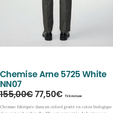
Chemise Arne 5725 White
NN07
Le
Le
155,00
€
77,50
€
TVA incluse
prix
prix
Chemise fabriquée dans un oxford gratté en coton biologique