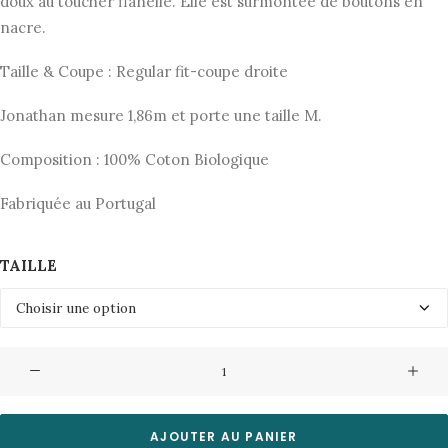
initial
actuel
doux au toucher flanelle. Elle est surmontée de boutons en
nacre.
était :
est :
155,00€.
77,50€.
Taille & Coupe : Regular fit-coupe droite
Jonathan mesure 1,86m et porte une taille M.
Composition : 100% Coton Biologique
Fabriquée au Portugal
TAILLE
quantité
de
Chemise
Arne
AJOUTER AU PANIER