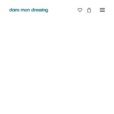
LES MARQUES
BELLE PIECE
GRAINE
LABDIP
MAISON LABICHE
MARGAUX LONNBERG
MINIMUM
MISERICORDIA
NUDIE JEANS
PYRENEX
RABENS SALONER
RAINS
T.J-M1972 TRICOTS JEAN-MARC
VALENTINE GAUTHIER