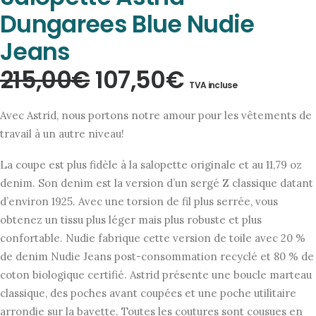
Dungarees Blue Nudie
Jeans
Le
Le
215,00
€
107,50
€
TVA incluse
prix
prix
Avec Astrid, nous portons notre amour pour les vêtements de
initial
actuel
travail à un autre niveau!
était :
est :
La coupe est plus fidèle à la salopette originale et au 11,79 oz
215,00€.
107,50€.
denim. Son denim est la version d’un sergé Z classique datant
d’environ 1925. Avec une torsion de fil plus serrée, vous
obtenez un tissu plus léger mais plus robuste et plus
confortable. Nudie fabrique cette version de toile avec 20 %
de denim Nudie Jeans post-consommation recyclé et 80 % de
coton biologique certifié. Astrid présente une boucle marteau
classique, des poches avant coupées et une poche utilitaire
arrondie sur la bavette. Toutes les coutures sont cousues en