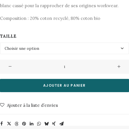
blanc cassé pour la rapprocher de ses origines workwear.
Composition : 20% coton recyclé, 80% coton bio
TAILLE
quantité
de
Salopette
Astrid
AJOUTER AU PANIER
Dungarees
Blue
Ajouter à la liste d’envies
Nudie
Jeans