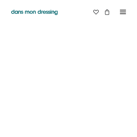
LES MARQUES
BELLE PIECE
GRAINE
LABDIP
MAISON LABICHE
MARGAUX LONNBERG
MINIMUM
MISERICORDIA
NUDIE JEANS
PYRENEX
RABENS SALONER
RAINS
T.J-M1972 TRICOTS JEAN-MARC
VALENTINE GAUTHIER