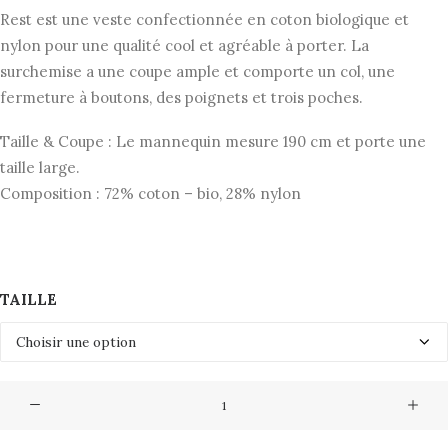
initial
actuel
Rest est une veste confectionnée en coton biologique et
était :
est :
nylon pour une qualité cool et agréable à porter. La
129,00€.
64,50€.
surchemise a une coupe ample et comporte un col, une
fermeture à boutons, des poignets et trois poches.
Taille & Coupe : Le mannequin mesure 190 cm et porte une
taille large.
Composition : 72% coton – bio, 28% nylon
TAILLE
quantité
de
Veste