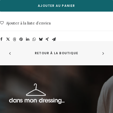
Rest
AJOUTER AU PANIER
9809-
White
Ajouter à la liste d’envies
Asparagus
Minimum
RETOUR À LA BOUTIQUE