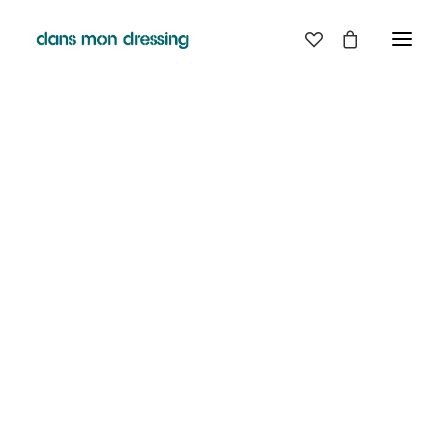
LES MARQUES
BELLE PIECE
GRAINE
LABDIP
MAISON LABICHE
MARGAUX LONNBERG
MINIMUM
MISERICORDIA
NUDIE JEANS
PYRENEX
RABENS SALONER
RAINS
T.J-M1972 TRICOTS JEAN-MARC
VALENTINE GAUTHIER