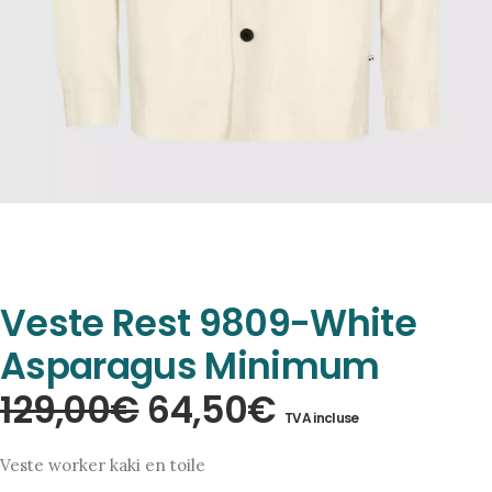
Veste Rest 9809-White
Asparagus Minimum
Le
Le
129,00
€
64,50
€
TVA incluse
prix
prix
Veste worker kaki en toile