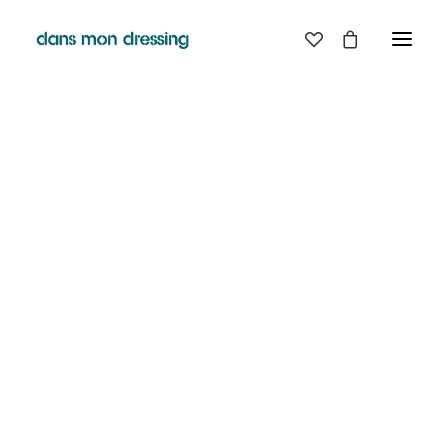
LES MARQUES
BELLE PIECE
GRAINE
LABDIP
MAISON LABICHE
MARGAUX LONNBERG
MINIMUM
MISERICORDIA
NUDIE JEANS
PYRENEX
RABENS SALONER
RAINS
T.J-M1972 TRICOTS JEAN-MARC
VALENTINE GAUTHIER