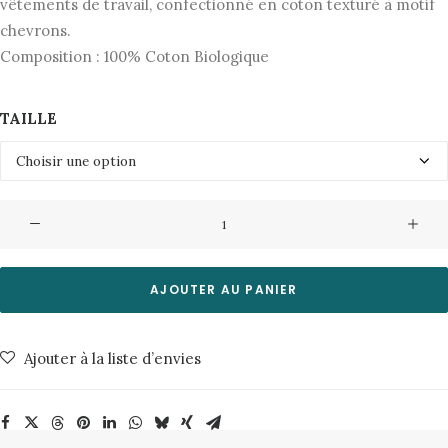
vêtements de travail, confectionné en coton texturé à motif
chevrons.
Composition : 100% Coton Biologique
TAILLE
quantité
de
Pantalon
Wendy
AJOUTER AU PANIER
Herringbone
Blue
Ajouter à la liste d’envies
Nudie
Jeans