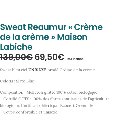
Sweat Reaumur « Crème
de la crème » Maison
Labiche
Le
Le
139,00
€
69,50
€
TVA incluse
prix
prix
Sweat bleu ciel
UNISEXE
brodé Crème de la crème
initial
actuel
Coloris : Slate Blue
était :
est :
Composition : Molleton gratté 100% coton biologique
139,00€.
69,50€.
– Certifié GOTS : 100% des fibres sont issues de l’agriculture
biologique. Certificat délivré par Ecocert Greenlife
– Coupe confortable et unisexe