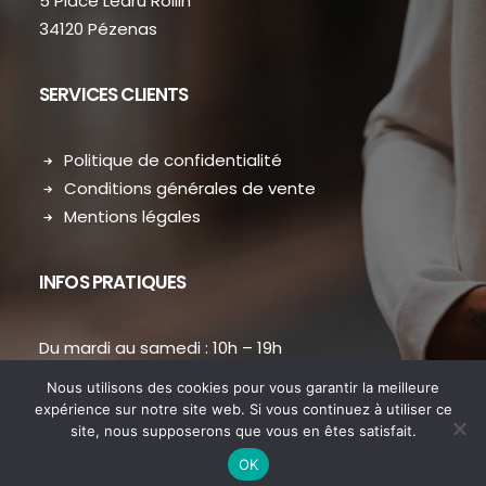
5 Place Ledru Rollin
34120 Pézenas
SERVICES CLIENTS
Politique de confidentialité
Conditions générales de vente
Mentions légales
INFOS PRATIQUES
Du mardi au samedi : 10h – 19h
contact.dansmondressing@orange.fr
Nous utilisons des cookies pour vous garantir la meilleure
Téléphone : 04 67 31 38 73
expérience sur notre site web. Si vous continuez à utiliser ce
site, nous supposerons que vous en êtes satisfait.
OK