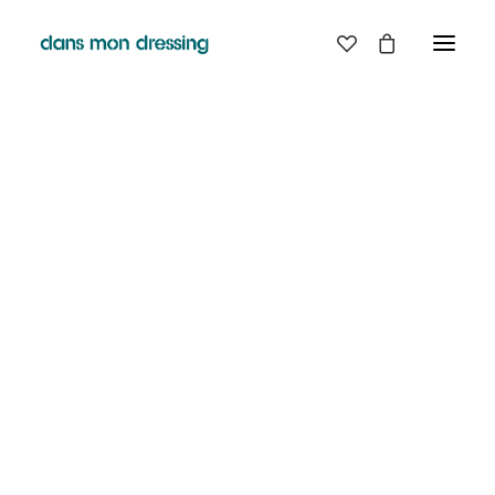
LES MARQUES
BELLE PIECE
GRAINE
LABDIP
MAISON LABICHE
MARGAUX LONNBERG
MINIMUM
MISERICORDIA
NUDIE JEANS
PYRENEX
RABENS SALONER
RAINS
T.J-M1972 TRICOTS JEAN-MARC
VALENTINE GAUTHIER