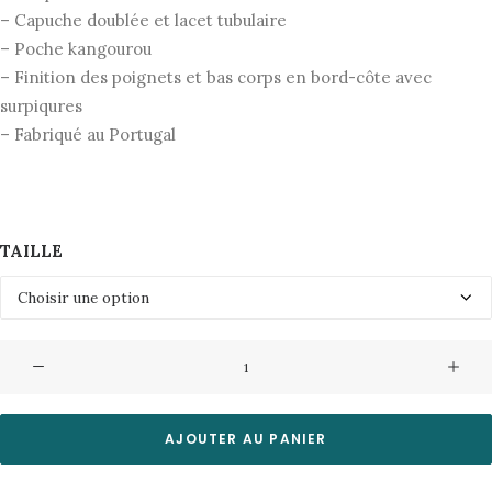
– Capuche doublée et lacet tubulaire
– Poche kangourou
– Finition des poignets et bas corps en bord-côte avec
surpiqures
– Fabriqué au Portugal
TAILLE
quantité
de
Sweat
Reaumur
AJOUTER AU PANIER
"Crème