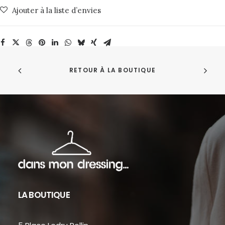
de
Ajouter à la liste d’envies
la
crème"
Maison
Labiche
RETOUR À LA BOUTIQUE
LA BOUTIQUE