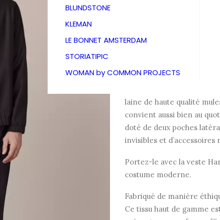
Compan
BLUNDSTONE
KLEMAN
265,00
LE BONNET AMSTERDAM
STORIATIPIC
WOMAN by COMMON PROJECTS
Le pantalon Jostha est un 
hommes qui apprécient la q
laine de haute qualité mule
convient aussi bien au quot
doté de deux poches latéra
invisibles et d’accessoires
Portez-le avec la veste Har
costume moderne.
Fabriqué de manière éthiqu
Ce tissu haut de gamme est