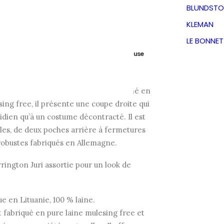
ions
BLUNDSTO
KLEMAN
Le
Le
€
132,50
€
LE BONNE
TVA incluse
prix
prix
incontournable intemporel pour les
ualité et la polyvalence. Confectionné en
initial
actuel
sing free, il présente une coupe droite qui
idien qu’à un costume décontracté. Il est
était :
est :
les, de deux poches arrière à fermetures
 robustes fabriqués en Allemagne.
265,00€.
132,50€.
rington Juri assortie pour un look de
e en Lituanie, 100 % laine.
 fabriqué en pure laine mulesing free et