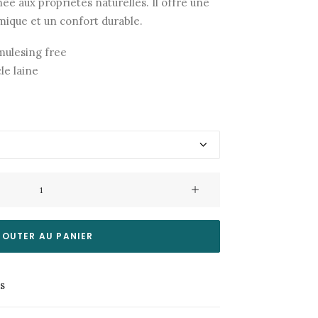
ée aux propriétés naturelles. Il offre une
mique et un confort durable.
mulesing free
le laine
JOUTER AU PANIER
es