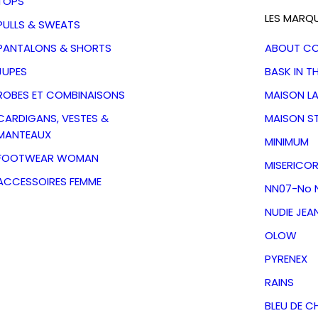
TOPS
LES MARQ
PULLS & SWEATS
PANTALONS & SHORTS
ABOUT C
JUPES
BASK IN T
ROBES ET COMBINAISONS
MAISON L
CARDIGANS, VESTES &
MAISON S
MANTEAUX
MINIMUM
FOOTWEAR WOMAN
MISERICOR
ACCESSOIRES FEMME
NN07-No N
NUDIE JEA
OLOW
n Jostha
PYRENEX
bout
RAINS
BLEU DE C