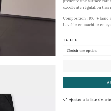
présente une surface raffin
excellente régulation ther
Composition : 100 % laine 
Lavable en machine en cyc
TAILLE
quantité
de
Pantalon
Jostha
A
Black
About
Ajouter à la liste d’envi
Companions