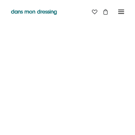
LES MARQUES
BELLE PIECE
GRAINE
LABDIP
DANS MON DRESSING - PÉZENAS
MAISON LABICHE
MARGAUX LONNBERG
BOUTIQUE
MINIMUM
MISERICORDIA
NUDIE JEANS
EN
LIGNE
PYRENEX
RABENS SALONER
RAINS
T.J-M1972 TRICOTS JEAN-MARC
VALENTINE GAUTHIER