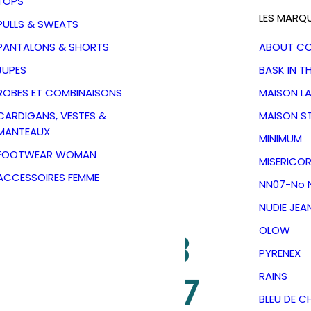
TOPS
LES MARQ
PULLS & SWEATS
PANTALONS & SHORTS
ABOUT C
JUPES
BASK IN T
ROBES ET COMBINAISONS
MAISON L
CARDIGANS, VESTES &
MAISON S
MANTEAUX
MINIMUM
FOOTWEAR WOMAN
MISERICOR
ACCESSOIRES FEMME
NN07-No N
NUDIE JEA
OLOW
 Enzo 5728
PYRENEX
 Stripe NN07
RAINS
BLEU DE C