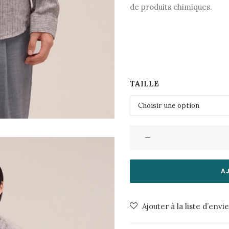
de produits chimiques.
TAILLE
quantité
de
Chemise
Enzo
A
5728
711
Ajouter à la liste d’envi
Clay
Stripe