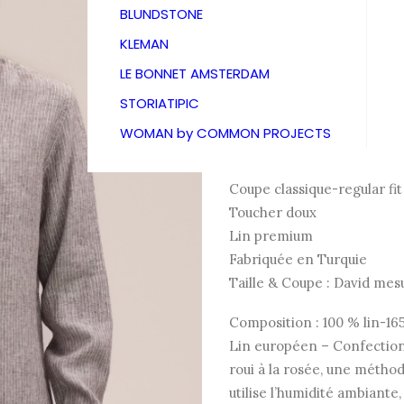
179,00
€
BLUNDSTONE
KLEMAN
LE BONNET AMSTERDAM
Chemise rayée confectionn
STORIATIPIC
et doux.
WOMAN by COMMON PROJECTS
Détails :
Coupe classique-regular fit
Toucher doux
Lin premium
Fabriquée en Turquie
Taille & Coupe : David mesu
Composition : 100 % lin-1
Lin européen – Confectionn
roui à la rosée, une méthod
utilise l’humidité ambiante