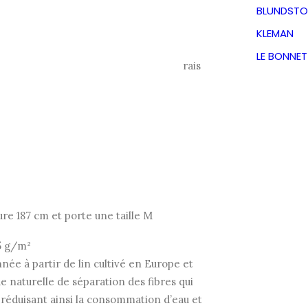
Le
Le
89,50
€
BLUNDSTO
KLEMAN
TVA incluse
prix
prix
LE BONNE
ée dans un lin premium au toucher frais
initial
actuel
était :
est :
179,00€.
89,50€.
re 187 cm et porte une taille M
65 g/m²
ée à partir de lin cultivé en Europe et
e naturelle de séparation des fibres qui
, réduisant ainsi la consommation d’eau et