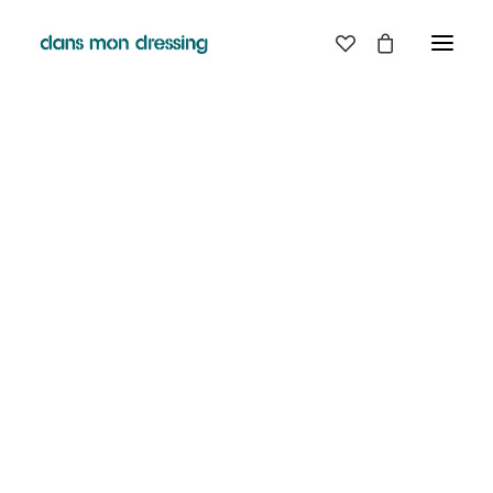
LES MARQUES
BELLE PIECE
GRAINE
LABDIP
DANS MON DRESSING - PÉZENAS
MAISON LABICHE
MARGAUX LONNBERG
BOUTIQUE
MINIMUM
MISERICORDIA
NUDIE JEANS
EN
LIGNE
PYRENEX
RABENS SALONER
RAINS
T.J-M1972 TRICOTS JEAN-MARC
VALENTINE GAUTHIER