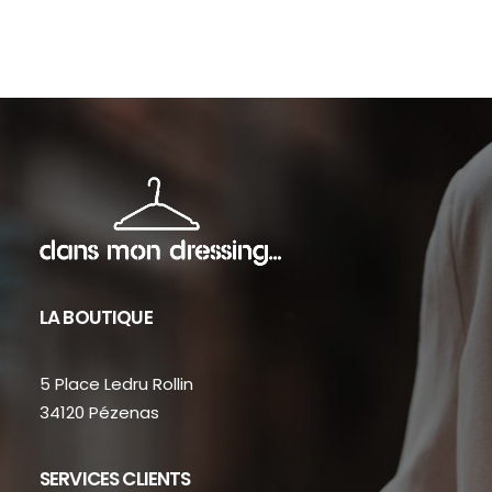
sur
sur
la
la
page
pag
du
du
produit
prod
LA BOUTIQUE
5 Place Ledru Rollin
34120 Pézenas
SERVICES CLIENTS