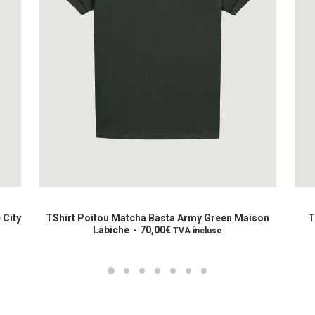
Ce
Ce
produit
prod
CHOIX DES OPTIONS
a
a
 City
TShirt Poitou Matcha Basta Army Green Maison
T
plusieurs
Labiche
70,00
€
plus
TVA incluse
variations.
varia
Les
Les
options
opti
peuvent
peuv
être
être
choisies
choi