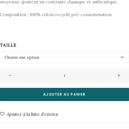
moyenne ajoutent un contraste classique et authentique.
Composition : 100% coton recyclé pré-consommation
TAILLE
quantité
de
Veste
Worker
AJOUTER AU PANIER
Rebirth-
Darkwash
Ajouter à la liste d’envies
Nudie
Jeans