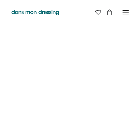
LES MARQUES
BELLE PIECE
GRAINE
LABDIP
MAISON LABICHE
MARGAUX LONNBERG
MINIMUM
MISERICORDIA
NUDIE JEANS
PYRENEX
RABENS SALONER
RAINS
T.J-M1972 TRICOTS JEAN-MARC
VALENTINE GAUTHIER