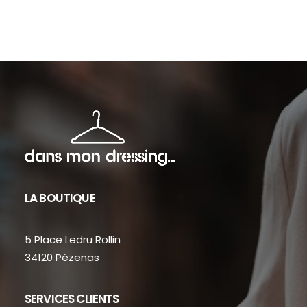
sur
sur
la
la
page
pag
du
du
produit
prod
LA BOUTIQUE
5 Place Ledru Rollin
34120 Pézenas
SERVICES CLIENTS