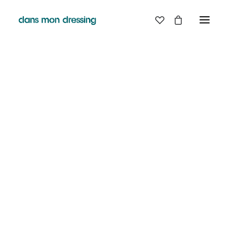
LES MARQUES
BELLE PIECE
GRAINE
LABDIP
DANS MON DRESSING - PÉZENAS
MAISON LABICHE
MARGAUX LONNBERG
BOUTIQUE
MINIMUM
MISERICORDIA
NUDIE JEANS
EN
LIGNE
PYRENEX
RABENS SALONER
RAINS
T.J-M1972 TRICOTS JEAN-MARC
VALENTINE GAUTHIER