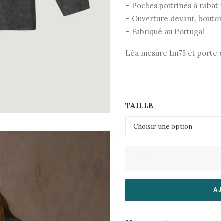
– Poches poitrines à rabat
– Ouverture devant, bouto
– Fabriqué au Portugal
Léa mesure 1m75 et porte 
TAILLE
quantité
de
Chemise
Lancereaux
A
Flanelle-
Carbon