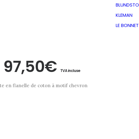
e-Carbon
BLUNDSTO
KLEMAN
n Maison
LE BONNE
Le
Le
97,50
€
TVA incluse
prix
prix
te en flanelle de coton à motif chevron
initial
actuel
était :
est :