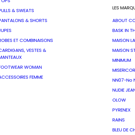
TOPS
LES MARQ
PULLS & SWEATS
PANTALONS & SHORTS
ABOUT C
JUPES
BASK IN T
ROBES ET COMBINAISONS
MAISON L
CARDIGANS, VESTES &
MAISON S
MANTEAUX
MINIMUM
FOOTWEAR WOMAN
MISERICOR
ACCESSOIRES FEMME
NN07-No N
NUDIE JEA
OLOW
e
PYRENEX
eaux
RAINS
BLEU DE C