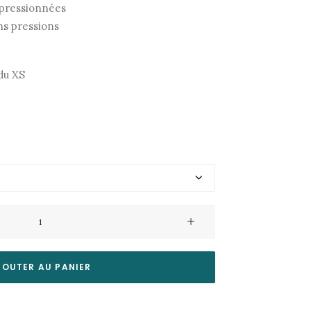
195,00€.
97,50€.
 pressionnées
ns pressions
du XS
JOUTER AU PANIER