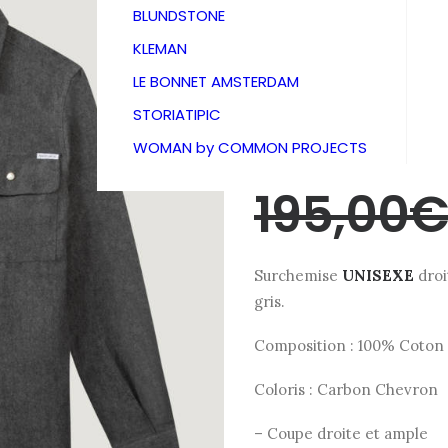
Flanell
BLUNDSTONE
KLEMAN
Chevro
LE BONNET AMSTERDAM
STORIATIPIC
Labiche
WOMAN by COMMON PROJECTS
195,00
€
Surchemise
UNISEXE
droi
gris.
Composition : 100% Coton
Coloris : Carbon Chevron
– Coupe droite et ample