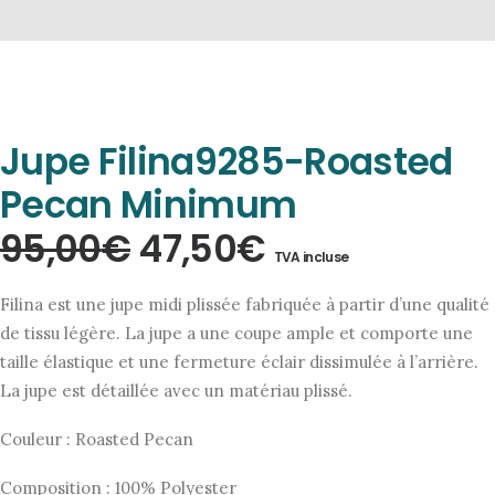
Jupe Filina9285-Roasted
Pecan Minimum
Le
Le
95,00
€
47,50
€
TVA incluse
prix
prix
Filina est une jupe midi plissée fabriquée à partir d’une qualité
initial
actuel
de tissu légère. La jupe a une coupe ample et comporte une
taille élastique et une fermeture éclair dissimulée à l’arrière.
était :
est :
La jupe est détaillée avec un matériau plissé.
95,00€.
47,50€.
Couleur : Roasted Pecan
Composition : 100% Polyester