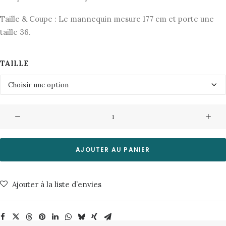
Taille & Coupe : Le mannequin mesure 177 cm et porte une
taille 36.
TAILLE
quantité
de
Jupe
Filina9285-
AJOUTER AU PANIER
Roasted
Pecan
Ajouter à la liste d’envies
Minimum