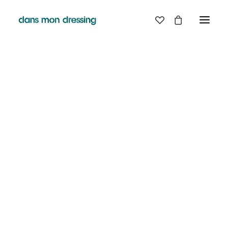
LES MARQUES
BELLE PIECE
GRAINE
LABDIP
MAISON LABICHE
MARGAUX LONNBERG
MINIMUM
MISERICORDIA
NUDIE JEANS
PYRENEX
RABENS SALONER
RAINS
T.J-M1972 TRICOTS JEAN-MARC
VALENTINE GAUTHIER