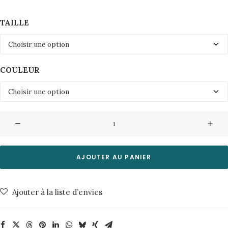
TAILLE
COULEUR
quantité
de
Jeans
Hightop
AJOUTER AU PANIER
Tilde
Nudie
Ajouter à la liste d’envies
Jeans