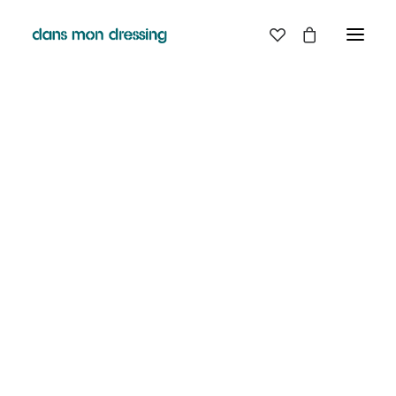
LES MARQUES
BELLE PIECE
GRAINE
LABDIP
MAISON LABICHE
MARGAUX LONNBERG
MINIMUM
MISERICORDIA
NUDIE JEANS
PYRENEX
RABENS SALONER
RAINS
T.J-M1972 TRICOTS JEAN-MARC
VALENTINE GAUTHIER