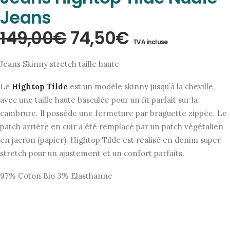
Jeans
Le
Le
149,00
€
74,50
€
TVA incluse
prix
prix
Jeans Skinny stretch taille haute
initial
actuel
Le
Hightop Tilde
est un modèle skinny jusqu’à la cheville,
était :
est :
avec une taille haute basculée pour un fit parfait sur la
149,00€.
74,50€.
cambrure. Il possède une fermeture par braguette zippée. Le
patch arrière en cuir a été remplacé par un patch végétalien
en jacron (papier). Hightop Tilde est réalisé en denim super
stretch pour un ajustement et un confort parfaits.
97% Coton Bio 3% Elasthanne