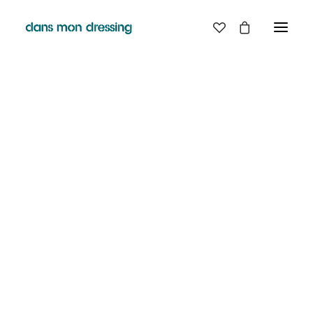
LES MARQUES
BELLE PIECE
GRAINE
LABDIP
MAISON LABICHE
MARGAUX LONNBERG
MINIMUM
MISERICORDIA
NUDIE JEANS
PYRENEX
RABENS SALONER
RAINS
T.J-M1972 TRICOTS JEAN-MARC
VALENTINE GAUTHIER