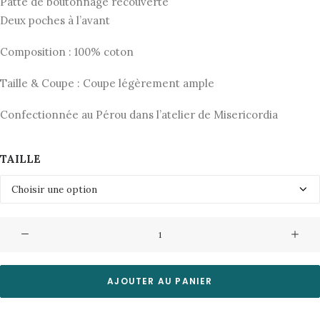
Patte de boutonnage recouverte
Deux poches à l’avant
Composition : 100% coton
Taille & Coupe : Coupe légèrement ample
Confectionnée au Pérou dans l’atelier de Misericordia
TAILLE
quantité
de
Chemise
Omega-
AJOUTER AU PANIER
Washed
Blue