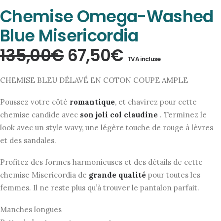
Chemise Omega-Washed
Blue Misericordia
Le
Le
135,00
€
67,50
€
TVA incluse
prix
prix
CHEMISE BLEU DÉLAVÉ EN COTON COUPE AMPLE
initial
actuel
Poussez votre côté
romantique
, et chavirez pour cette
était :
est :
chemise candide avec
son joli col claudine
. Terminez le
135,00€.
67,50€.
look avec un style wavy, une légère touche de rouge à lèvres
et des sandales.
Profitez des formes harmonieuses et des détails de cette
chemise Misericordia de
grande qualité
pour toutes les
femmes. Il ne reste plus qu’à trouver le pantalon parfait.
Manches longues