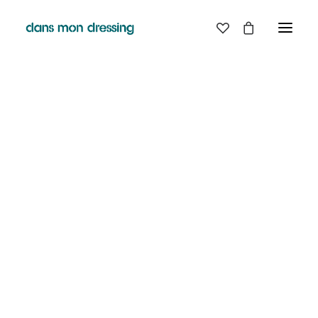
LES MARQUES
BELLE PIECE
GRAINE
LABDIP
MAISON LABICHE
MARGAUX LONNBERG
MINIMUM
MISERICORDIA
NUDIE JEANS
PYRENEX
RABENS SALONER
RAINS
T.J-M1972 TRICOTS JEAN-MARC
VALENTINE GAUTHIER