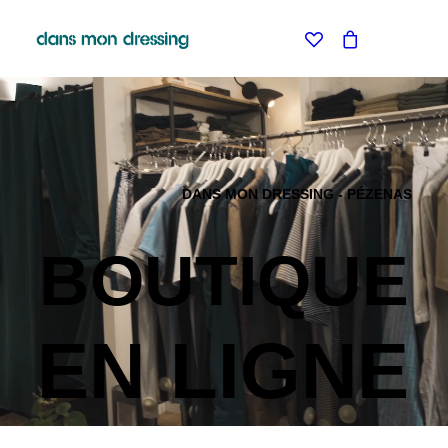
LES MARQUES
BELLE PIECE
GRAINE
LABDIP
MAISON LABICHE
MARGAUX LONNBERG
DANS MON DRESSING - PÉZENAS
MINIMUM
MISERICORDIA
NUDIE JEANS
BOUTIQUE
PYRENEX
RABENS SALONER
RAINS
T.J-M1972 TRICOTS JEAN-MARC
EN
LIGNE
VALENTINE GAUTHIER
BLEU DE CHAUFFE
BLUNDSTONE
KLEMAN
LE BONNET AMSTERDAM
STORIATIPIC