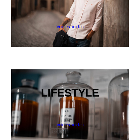
KLEMAN
LE BONNET AMSTERDAM
CATEGORIES
PANTALONS & BERMUDAS
Voir les articles
CHEMISES
T-SHIRTS & POLOS
PULLS & SWEATS
CARDIGANS, VESTES & MANTEAUX
FOOTWEAR
ACCESSOIRES HOMME
ARCHIVES MAN
ARCHIVES WOMAN
LIFESTYLE
Voir les articles