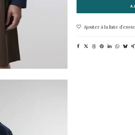
Olav
A
1447-
Navy
Ajouter à la liste d’envi
Blue
NN07