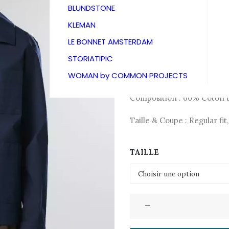
195,00
€
BLUNDSTONE
KLEMAN
LE BONNET AMSTERDAM
Veste surchemise hybride 
STORIATIPIC
poitrine. Conçue avec des b
WOMAN by COMMON PROJECTS
de boutonnage et aux poig
Composition : 60% Coton b
Taille & Coupe : Regular fit
TAILLE
quantité
de
Veste