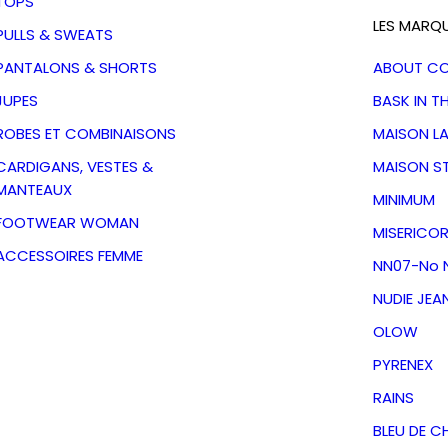
TOPS
LES MARQ
PULLS & SWEATS
PANTALONS & SHORTS
ABOUT C
JUPES
BASK IN T
ROBES ET COMBINAISONS
MAISON L
CARDIGANS, VESTES &
MAISON S
MANTEAUX
MINIMUM
FOOTWEAR WOMAN
MISERICOR
ACCESSOIRES FEMME
NN07-No N
NUDIE JEA
OLOW
lav 1447-
PYRENEX
ue NN07
RAINS
BLEU DE C