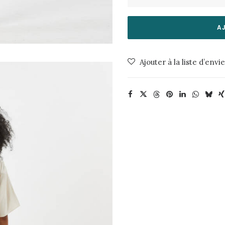
de
Jupe
Menna
A
E54-
Safari
Ajouter à la liste d’envi
Minimum