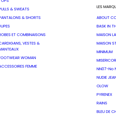
TOPS
LES MARQ
PULLS & SWEATS
PANTALONS & SHORTS
ABOUT C
JUPES
BASK IN T
ROBES ET COMBINAISONS
MAISON L
CARDIGANS, VESTES &
MAISON S
MANTEAUX
MINIMUM
FOOTWEAR WOMAN
MISERICOR
ACCESSOIRES FEMME
NN07-No N
NUDIE JEA
OLOW
enna E54-
PYRENEX
 Minimum
RAINS
BLEU DE C