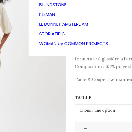
85,00
€
BLUNDSTONE
KLEMAN
LE BONNET AMSTERDAM
Menna est une jupe courte 
STORIATIPIC
recyclé, de viscose et d’él
WOMAN by COMMON PROJECTS
extensible. La jupe est aj
biais, une fente à l’avant 
fermeture à glissière à l’ar
Composition : 63% polyest
Taille & Coupe : Le manneq
TAILLE
quantité