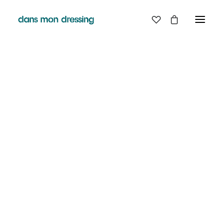
Classic
Creative
Checkout
Portfolio
Blog
SHOP
Shop Boutique
Shop Classic
Shop Techie
Shop Creative
Shop Off-Grid
Shop Metro
Shop Landing
@Dans mon dressing Pézenas. 2021 Tous droits
Shop Design
réservés. Création :
CREATIVE STUDIO
Shop Split
Shop Furniture
Shop Parallax