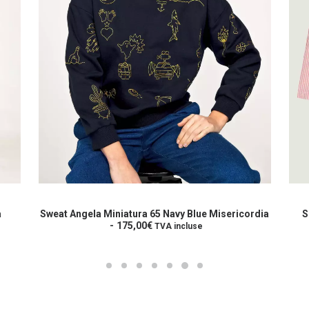
Ce
Ce
produit
prod
CHOIX DES OPTIONS
a
a
a
Sweat Angela Miniatura 65 Navy Blue Misericordia
S
plusieurs
175,00
€
plus
TVA incluse
variations.
varia
Les
Les
options
opti
peuvent
peuv
être
être
choisies
choi