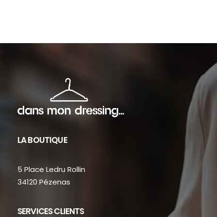
sur
sur
la
la
page
pag
du
du
produit
prod
LA BOUTIQUE
5 Place Ledru Rollin
34120 Pézenas
SERVICES CLIENTS