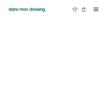
LES MARQUES
BELLE PIECE
GRAINE
LABDIP
DANS MON DRESSING - PÉZENAS
MAISON LABICHE
MARGAUX LONNBERG
BOUTIQUE
MINIMUM
MISERICORDIA
NUDIE JEANS
EN
LIGNE
PYRENEX
RABENS SALONER
RAINS
T.J-M1972 TRICOTS JEAN-MARC
VALENTINE GAUTHIER