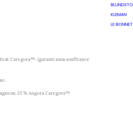
rdam
BLUNDSTO
KLEMAN
LE BONNE
TVA incluse
ificat Caregora™. (garanti sans souffrance
se.
d’agneau, 25 % Angora Caregora™