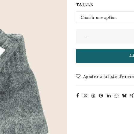
TAILLE
quantité
de
Mitaines
Fingerless-
A
Smoke
le
Ajouter à la liste d’envi
Bonnet
Amsterdam