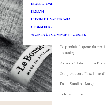
Amste
BLUNDSTONE
KLEMAN
55,00
€
LE BONNET AMSTERDAM
STORIATIPIC
WOMAN by COMMON PROJECTS
MITAINES
Ce produit dispose du cert
animale)
Sourcé et fabriqué en Écos
Composition : 75 % laine 
Taille Small ou Large
Coloris : Smoke