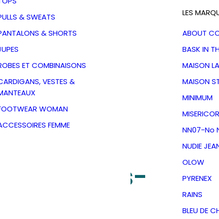
TOPS
LES MARQ
PULLS & SWEATS
PANTALONS & SHORTS
ABOUT C
JUPES
BASK IN T
ROBES ET COMBINAISONS
MAISON L
CARDIGANS, VESTES &
MAISON S
MANTEAUX
MINIMUM
FOOTWEAR WOMAN
MISERICOR
ACCESSOIRES FEMME
NN07-No N
NUDIE JEA
OLOW
s Fingerless-
PYRENEX
e Bonnet
RAINS
BLEU DE C