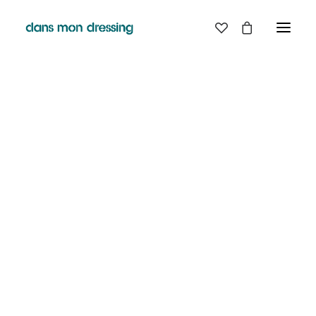
LES MARQUES
BELLE PIECE
GRAINE
LABDIP
MAISON LABICHE
MARGAUX LONNBERG
MINIMUM
MISERICORDIA
NUDIE JEANS
PYRENEX
RABENS SALONER
RAINS
T.J-M1972 TRICOTS JEAN-MARC
VALENTINE GAUTHIER