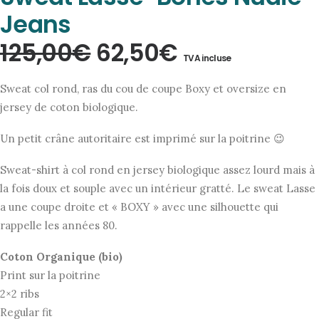
Jeans
Le
Le
125,00
€
62,50
€
TVA incluse
prix
prix
Sweat col rond, ras du cou de coupe Boxy et oversize en
initial
actuel
jersey de coton biologique.
était :
est :
Un petit crâne autoritaire est imprimé sur la poitrine 😉
125,00€.
62,50€.
Sweat-shirt à col rond en jersey biologique assez lourd mais à
la fois doux et souple avec un intérieur gratté. Le sweat Lasse
a une coupe droite et « BOXY » avec une silhouette qui
rappelle les années 80.
Coton Organique (bio)
Print sur la poitrine
2×2 ribs
Regular fit