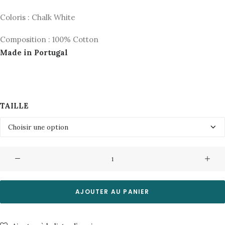
Coloris : Chalk White
Composition : 100% Cotton
Made in Portugal
TAILLE
quantité
de
Sweat
Lasse-
AJOUTER AU PANIER
Bones
Nudie