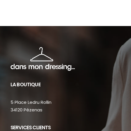
sur
sur
la
la
page
pag
du
du
produit
prod
LA BOUTIQUE
5 Place Ledru Rollin
34120 Pézenas
SERVICES CLIENTS