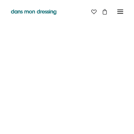
LES MARQUES
BELLE PIECE
GRAINE
LABDIP
DANS MON DRESSING - PÉZENAS
MAISON LABICHE
MARGAUX LONNBERG
BOUTIQUE
MINIMUM
MISERICORDIA
NUDIE JEANS
EN
LIGNE
PYRENEX
RABENS SALONER
RAINS
T.J-M1972 TRICOTS JEAN-MARC
VALENTINE GAUTHIER