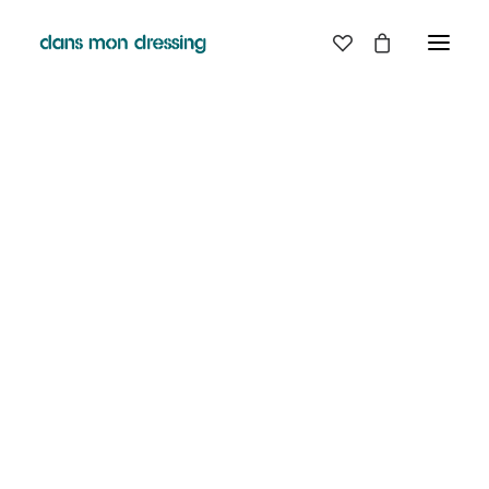
LES MARQUES
BELLE PIECE
GRAINE
LABDIP
MAISON LABICHE
MARGAUX LONNBERG
MINIMUM
MISERICORDIA
NUDIE JEANS
PYRENEX
RABENS SALONER
RAINS
T.J-M1972 TRICOTS JEAN-MARC
VALENTINE GAUTHIER