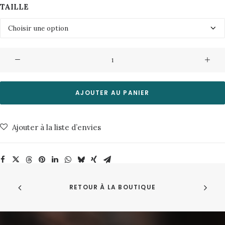
TAILLE
quantité
de
Veste
TaraE54-
AJOUTER AU PANIER
Oil
Green
Ajouter à la liste d’envies
Minimum
RETOUR À LA BOUTIQUE