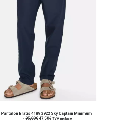
e
roduit
CHOIX DES OPTIONS
Pantalon Bratis 4189 3922 Sky Captain Minimum
L
L
lusieurs
95,00
€
47,50
€
TVA incluse
e
e
riations.
p
p