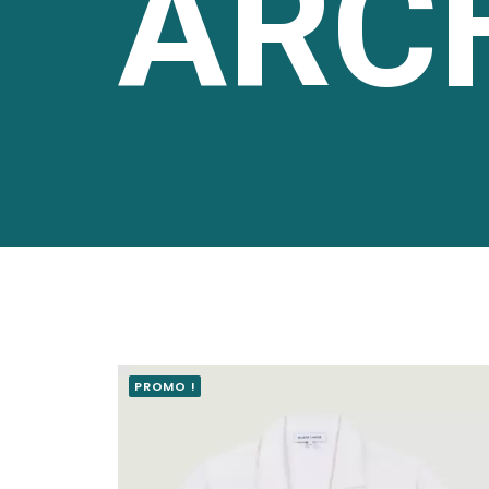
ARC
PROMO !