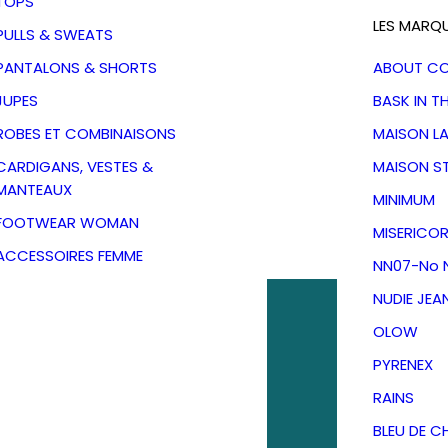
TOPS
LES MARQ
PULLS & SWEATS
PANTALONS & SHORTS
ABOUT C
JUPES
BASK IN T
ROBES ET COMBINAISONS
MAISON L
CARDIGANS, VESTES &
MAISON S
MANTEAUX
MINIMUM
FOOTWEAR WOMAN
MISERICOR
ACCESSOIRES FEMME
NN07-No N
NUDIE JEA
OLOW
PYRENEX
RAINS
BLEU DE C