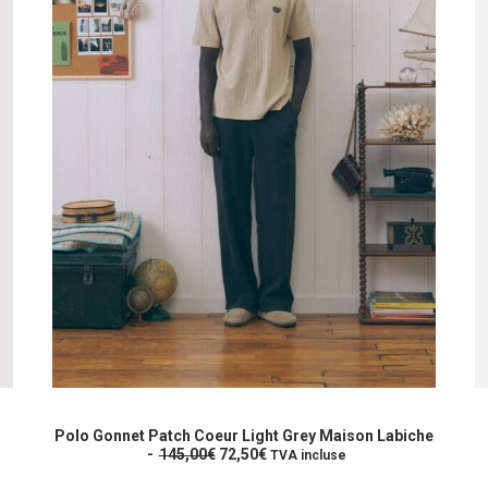
Ce
C
produit
p
CHOIX DES OPTIONS
a
a
Polo Gonnet Patch Coeur Light Grey Maison Labiche
L
L
plusieurs
145,00
€
72,50
€
p
TVA incluse
e
e
variations.
va
p
p