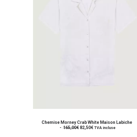
Ce
produit
CHOIX DES OPTIONS
a
Chemise Morney Crab White Maison Labiche
L
L
plusieurs
165,00
€
82,50
€
TVA incluse
e
e
variations.
p
p