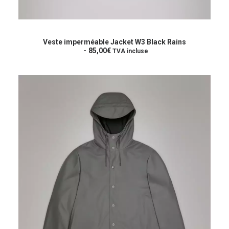
Ce
produit
CHOIX DES OPTIONS
a
Veste imperméable Jacket W3 Black Rains
plusieurs
85,00
€
TVA incluse
variations.
Les
options
peuvent
être
choisies
sur
la
page
du
produit