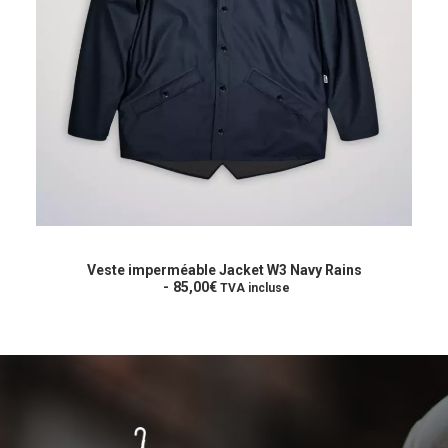
Ce
produit
CHOIX DES OPTIONS
a
Veste imperméable Jacket W3 Navy Rains
plusieurs
85,00
€
TVA incluse
variations.
Les
options
peuvent
être
choisies
sur
la