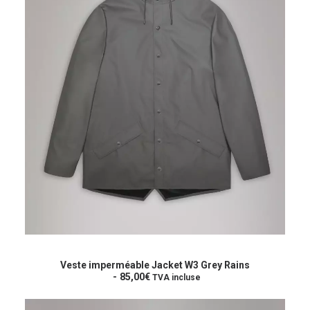
Ce
produit
CHOIX DES OPTIONS
a
Veste imperméable Jacket W3 Grey Rains
plusieurs
85,00
€
TVA incluse
variations.
Les