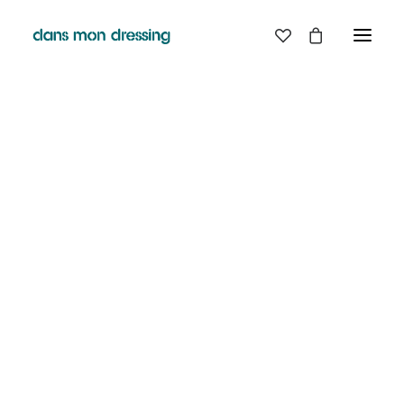
LES MARQUES
BELLE PIECE
GRAINE
RAINS
LABDIP
MAISON LABICHE
MARGAUX LONNBERG
MINIMUM
MISERICORDIA
NUDIE JEANS
PYRENEX
RABENS SALONER
RAINS
T.J-M1972 TRICOTS JEAN-MARC
VALENTINE GAUTHIER