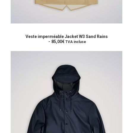
Ce
produit
CHOIX DES OPTIONS
a
Veste imperméable Jacket W3 Sand Rains
plusieurs
85,00
€
TVA incluse
variations.
Les
options
peuvent
être
choisies
sur
la
page
du
produit