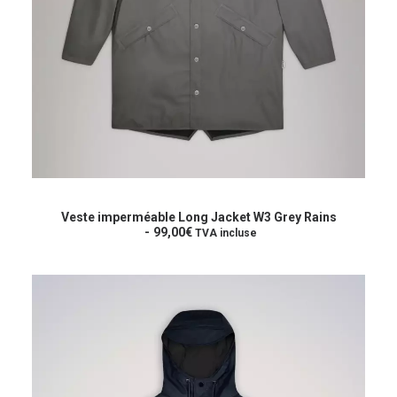
Ce
produit
CHOIX DES OPTIONS
a
Veste imperméable Long Jacket W3 Grey Rains
plusieurs
99,00
€
TVA incluse
variations.
Les
options
peuvent
être
choisies
sur
la
page
du