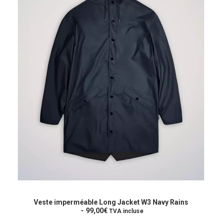
produit
Ce
produit
CHOIX DES OPTIONS
a
Veste imperméable Long Jacket W3 Navy Rains
plusieurs
99,00
€
TVA incluse
variations.