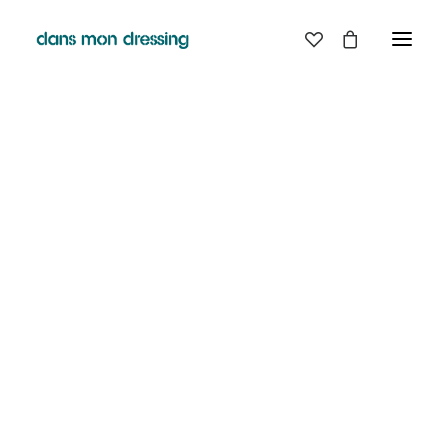
LES MARQUES
BELLE PIECE
GRAINE
PYRENEX
LABDIP
MAISON LABICHE
MARGAUX LONNBERG
MINIMUM
MISERICORDIA
NUDIE JEANS
PYRENEX
RABENS SALONER
RAINS
T.J-M1972 TRICOTS JEAN-MARC
VALENTINE GAUTHIER
PROMO !