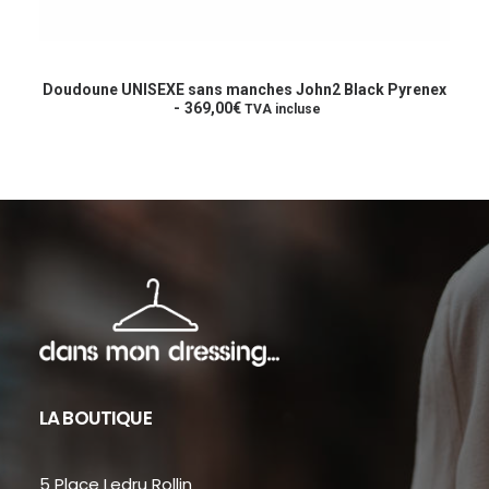
Ce
produit
CHOIX DES OPTIONS
a
Doudoune UNISEXE sans manches John2 Black Pyrenex
plusieurs
369,00
€
TVA incluse
variations.
Les
options
peuvent
être
choisies
sur
la
page
du
produit
LA BOUTIQUE
5 Place Ledru Rollin