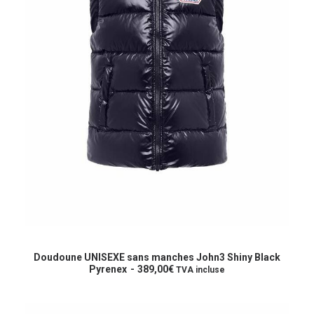
Ce
produit
CHOIX DES OPTIONS
a
Doudoune UNISEXE sans manches John3 Shiny Black
plusieurs
Pyrenex
389,00
€
TVA incluse
variations.
Les
options