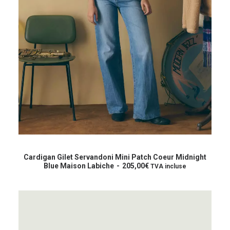
Ce
produit
CHOIX DES OPTIONS
a
Cardigan Gilet Servandoni Mini Patch Coeur Midnight
plusieurs
Blue Maison Labiche
205,00
€
TVA incluse
variations.
Les
options
peuvent
être
choisies