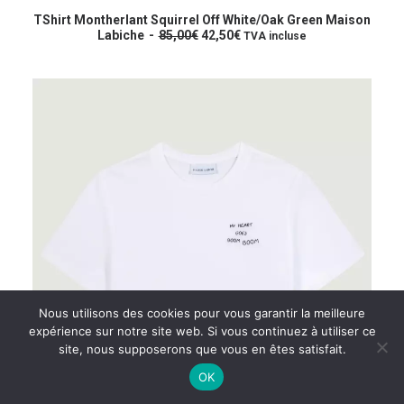
produit
CHOIX DES OPTIONS
a
TShirt Montherlant Squirrel Off White/Oak Green Maison
L
L
plusieurs
Labiche
85,00
€
42,50
€
TVA incluse
e
e
variations.
p
p
Les
r
r
options
i
i
peuvent
x
x
être
i
a
choisies
n
c
sur
i
t
t
u
la
i
e
page
a
l
du
l
e
produit
é
s
t
t
a
i
:
t
4
2
:
,
Nous utilisons des cookies pour vous garantir la meilleure
8
5
expérience sur notre site web. Si vous continuez à utiliser ce
5
0
site, nous supposerons que vous en êtes satisfait.
,
€
0
.
OK
0
€