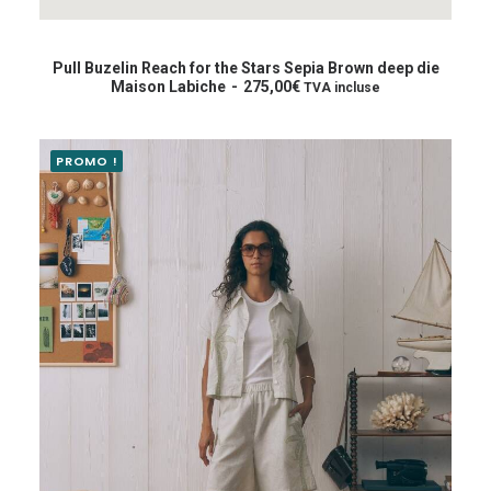
Ce
produit
CHOIX DES OPTIONS
a
Pull Buzelin Reach for the Stars Sepia Brown deep die
plusieurs
Maison Labiche
275,00
€
TVA incluse
variations.
Les
options
PROMO !
peuvent
être
choisies
sur
la
page
du
produit