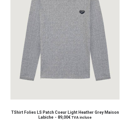
Ce
produit
CHOIX DES OPTIONS
a
TShirt Folies LS Patch Coeur Light Heather Grey Maison
plusieurs
Labiche
89,00
€
TVA incluse
variations.
Les