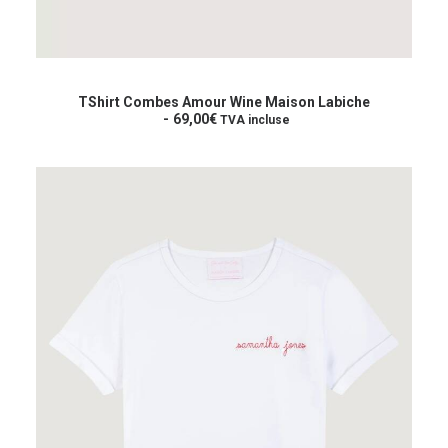
Ce
produit
CHOIX DES OPTIONS
a
TShirt Combes Amour Wine Maison Labiche
plusieurs
69,00
€
TVA incluse
variations.
Les
options
peuvent
être
choisies
sur
la
page
du
produit