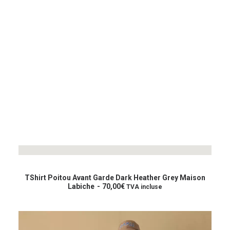
FOOTWEAR
ACCESSOIRES HOMME
ARCHIVES MAN
ARCHIVES WOMAN
Ce
produit
CHOIX DES OPTIONS
a
TShirt Poitou Avant Garde Dark Heather Grey Maison
plusieurs
Labiche
70,00
€
TVA incluse
variations.
Les
options
peuvent