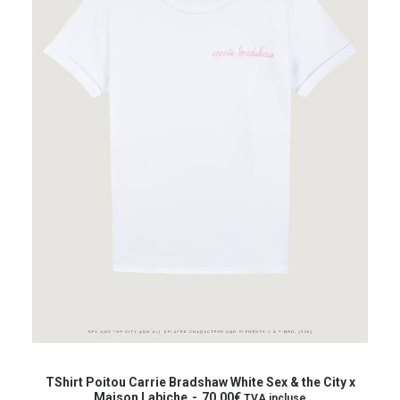
du
produit
Ce
produit
CHOIX DES OPTIONS
a
TShirt Poitou Carrie Bradshaw White Sex & the City x
plusieurs
Maison Labiche
70,00
€
TVA incluse