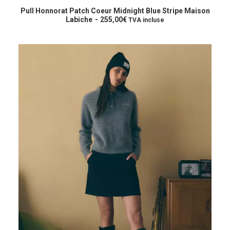
produit
CHOIX DES OPTIONS
a
Pull Honnorat Patch Coeur Midnight Blue Stripe Maison
plusieurs
Labiche
255,00
€
TVA incluse
variations.
Les
options
peuvent
être
choisies
sur
la
page
du
produit