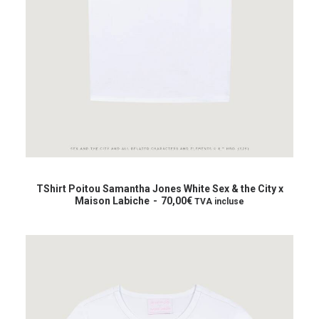
Ce
produit
CHOIX DES OPTIONS
a
TShirt Poitou Samantha Jones White Sex & the City x
plusieurs
Maison Labiche
70,00
€
TVA incluse
variations.
Les
options
peuvent
être
choisies
sur
la
page