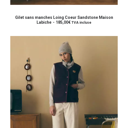
Ce
produit
CHOIX DES OPTIONS
a
Gilet sans manches Loing Coeur Sandstone Maison
plusieurs
Labiche
185,00
€
TVA incluse
variations.
Les
options
peuvent
être
choisies
sur
la
page
du
produit