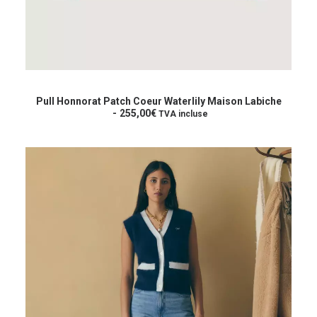
Ce
produit
CHOIX DES OPTIONS
a
Pull Honnorat Patch Coeur Waterlily Maison Labiche
plusieurs
255,00
€
TVA incluse
variations.
Les
options
peuvent
être
choisies
sur
la
page
du
produit