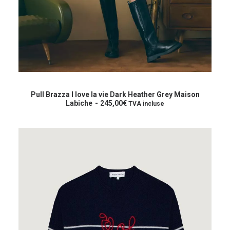
Ce
produit
CHOIX DES OPTIONS
a
Pull Brazza I love la vie Dark Heather Grey Maison
plusieurs
Labiche
245,00
€
TVA incluse
variations.
Les
options
peuvent
être
choisies
sur
la
page
du
produit