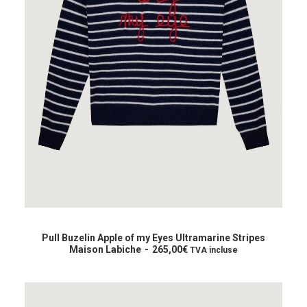
Ce
produit
CHOIX DES OPTIONS
a
Pull Buzelin Apple of my Eyes Ultramarine Stripes
plusieurs
Maison Labiche
265,00
€
TVA incluse
variations.
Les
options
peuvent