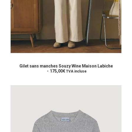
Ce
produit
CHOIX DES OPTIONS
a
Gilet sans manches Souzy Wine Maison Labiche
plusieurs
175,00
€
TVA incluse
variations.
Les
options
peuvent
être
choisies
sur
la
page
du
produit