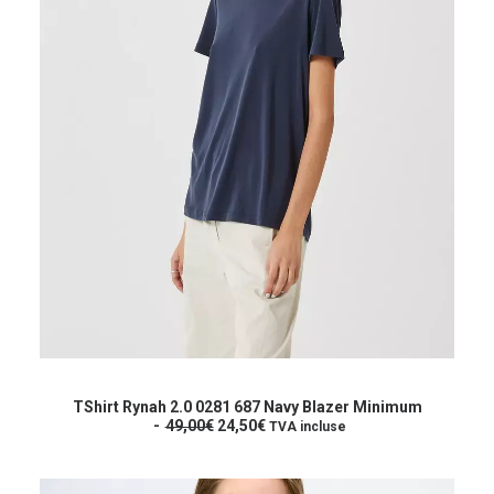
a
i
:
t
2
4
:
,
4
5
9
0
,
€
0
.
0
€
.
Ce
produit
CHOIX DES OPTIONS
a
TShirt Rynah 2.0 0281 687 Navy Blazer Minimum
L
L
plusieurs
49,00
€
24,50
€
TVA incluse
e
e
variations.
p
p
Les
r
r
options
i
i