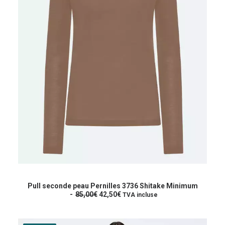
a
i
:
t
8
4
:
,
1
5
6
0
9
€
,
.
0
0
€
.
Ce
produit
CHOIX DES OPTIONS
a
Pull seconde peau Pernilles 3736 Shitake Minimum
L
L
plusieurs
85,00
€
42,50
€
TVA incluse
e
e
variations.
p
p
Les
r
r
options