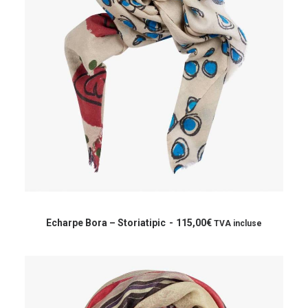
Ce
produit
CHOIX DES OPTIONS
a
Echarpe Bora – Storiatipic
115,00
€
TVA incluse
plusieurs
variations.
Les
options
peuvent
être