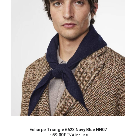
page
du
produit
AJOUTER AU PANIER
Echarpe Triangle 6623 Navy Blue NN07
59,00
€
TVA incluse