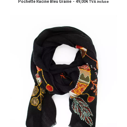
AJOUTER AU PANIER
Pochette Racine Bleu Graine
49,00
€
TVA incluse