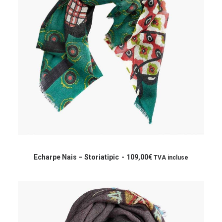
Ce
produit
CHOIX DES OPTIONS
a
Echarpe Nais – Storiatipic
109,00
€
TVA incluse
plusieurs
variations.
Les
options
peuvent
être
choisies