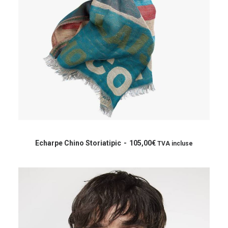
Ce
produit
CHOIX DES OPTIONS
a
Echarpe Chino Storiatipic
105,00
€
TVA incluse
plusieurs
variations.
Les
options
peuvent
être
choisies
sur
la