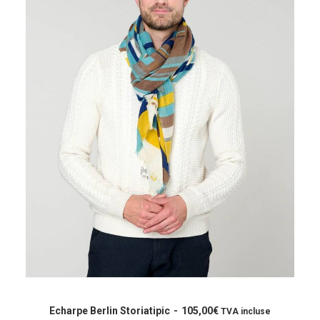
la
page
du
produit
Ce
produit
CHOIX DES OPTIONS
a
Echarpe Berlin Storiatipic
105,00
€
TVA incluse