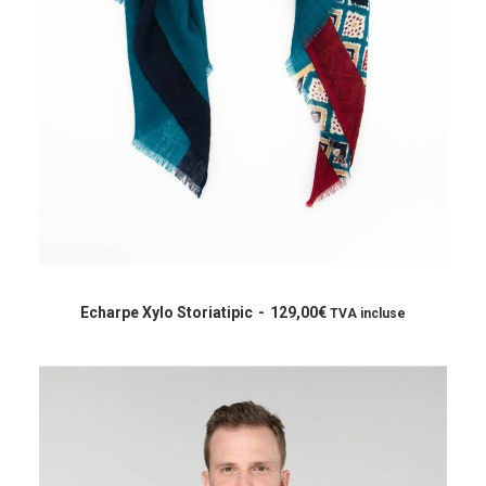
Ce
produit
CHOIX DES OPTIONS
a
Echarpe Xylo Storiatipic
129,00
€
TVA incluse
plusieurs
variations.
Les
options
peuvent
être
choisies
sur