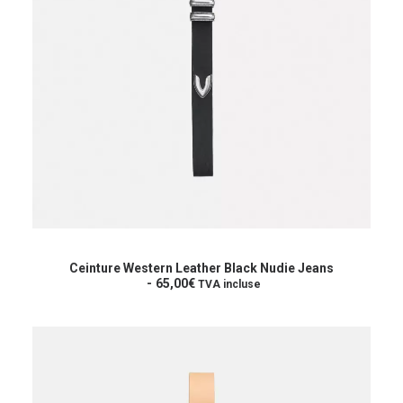
Ce
produit
CHOIX DES OPTIONS
a
Ceinture Western Leather Black Nudie Jeans
plusieurs
65,00
€
TVA incluse
variations.
Les
options
peuvent
être
choisies
sur