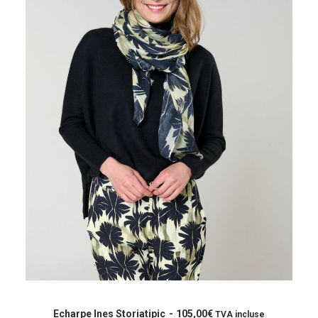
la
page
du
produit
Ce
produit
CHOIX DES OPTIONS
a
Echarpe Ines Storiatipic
105,00
€
TVA incluse